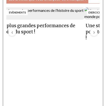
ORTS
EVÈNEMENTS
EXERCICES S
 10 plus grandes performances de
Une stra
istoire du sport !
‹
pour tou
›
!