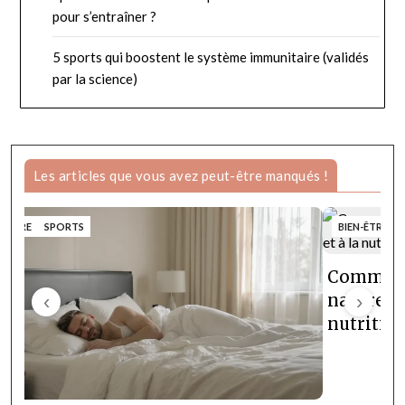
pour s’entraîner ?
5 sports qui boostent le système immunitaire (validés
par la science)
Les articles que vous avez peut-être manqués !
N-ÊTRE
SPORTS
BIEN-ÊTRE
Comment 
‹
naturelle
›
nutrition