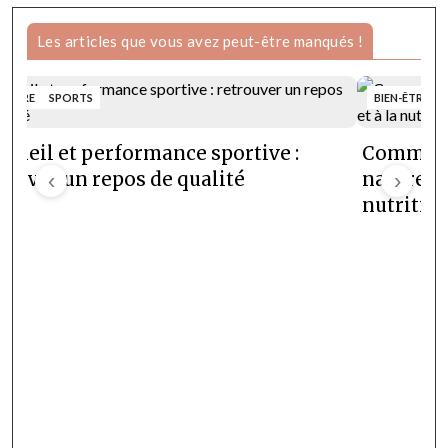
Les articles que vous avez peut-être manqués !
N-ÊTRE
SPORTS
BIEN-ÊTRE
meil et performance sportive :
Comment 
rouver un repos de qualité
‹
naturelle
›
nutrition