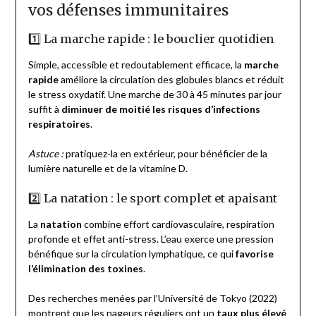
vos défenses immunitaires
1️⃣ La marche rapide : le bouclier quotidien
Simple, accessible et redoutablement efficace, la
marche
rapide
améliore la circulation des globules blancs et réduit
le stress oxydatif. Une marche de 30 à 45 minutes par jour
suffit à
diminuer de moitié les risques d’infections
respiratoires
.
Astuce :
pratiquez-la en extérieur, pour bénéficier de la
lumière naturelle et de la vitamine D.
2️⃣ La natation : le sport complet et apaisant
La
natation
combine effort cardiovasculaire, respiration
profonde et effet anti-stress. L’eau exerce une pression
bénéfique sur la circulation lymphatique, ce qui
favorise
l’élimination des toxines
.
Des recherches menées par l’Université de Tokyo (2022)
montrent que les nageurs réguliers ont un
taux plus élevé