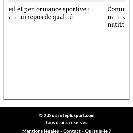
meil et performance sportive :
Comment 
rouver un repos de qualité
‹
naturelle
›
nutrition
© 2026 santeplusport.com
Tous droits réservés.
Mentions légales
-
Contact
-
Qui suis-je ?