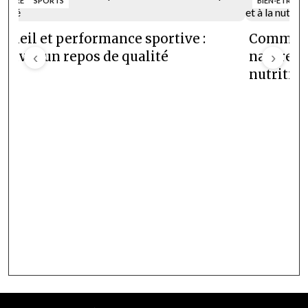
N-ÊTRE
SPORTS
BIEN-ÊTRE
meil et performance sportive :
Comment 
rouver un repos de qualité
‹
naturelle
›
nutrition